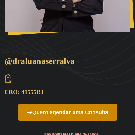
@draluanaserralva
CRO: 41555RJ
Quero agendar uma Consulta
( ! ) Não aceitamos plano de saúde.